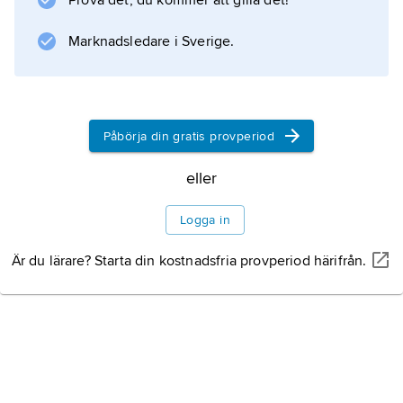
Prova det, du kommer att gilla det!
Litteraturanvisning
Marknadsledare i Sverige.
Information om artikeln
Påbörja din gratis provperiod
eller
Logga in
Är du lärare? Starta din kostnadsfria provperiod härifrån.