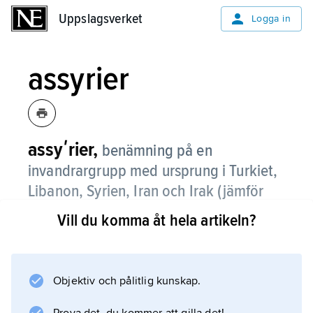
Uppslagsverket
Uppslagsverket
Logga in
assyrier
assyʹrier,
benämning på en
invandrargrupp med ursprung i Turkiet,
Libanon, Syrien, Iran och Irak (jämför
syrianer
).
Vill du komma åt hela artikeln?
De tillhör i allmänhet den syrisk-ortodoxa
kyrkan som sedan 1976 har ett
ärkebiskopssäte i Södertälje. Vissa tillhör dock
Objektiv och pålitlig kunskap.
olika unierade orientaliska kyrkor.