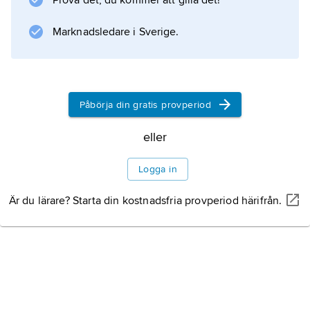
Prova det, du kommer att gilla det!
Marknadsledare i Sverige.
Påbörja din gratis provperiod
eller
Logga in
Är du lärare? Starta din kostnadsfria provperiod härifrån.