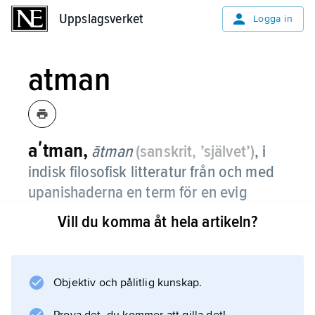
Uppslagsverket
Uppslagsverket
Logga in
atman
aʹtman,
ātman
(sanskrit, ’självet’)
, i
indisk filosofisk litteratur från och med
upanishaderna en term för en evig
innersta essens i såväl människan som
Vill du komma åt hela artikeln?
andra levande varelser.
Denna essens består oförändrad från ett liv till
nästa återfödelse och är alltså oberörd av alla
Objektiv och pålitlig kunskap.
i egentlig mening personliga egenskaper. Den