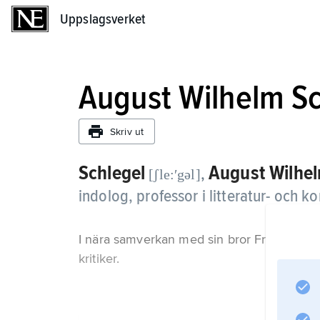
Uppslagsverket
Uppslagsverket
August Wilhelm Sc
Skriv ut
Schlegel
August Wilhe
,
[ʃle:ʹgəl]
indolog, professor i litteratur- och ko
I nära samverkan med sin bror Friedrich 
kritiker.