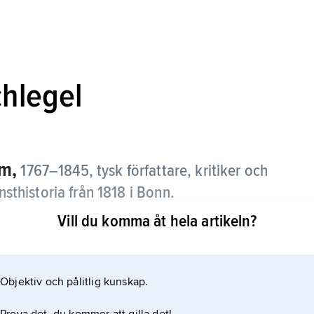
hlegel
lm,
1767–1845, tysk författare, kritiker och
nsthistoria från 1818 i Bonn.
Vill du komma åt hela artikeln?
Schlegel blev han romantikens mest betydande
Objektiv och pålitlig kunskap.