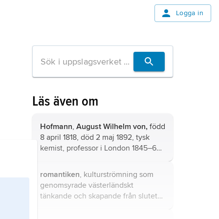
Logga in
Läs även om
Hofmann
,
August Wilhelm von,
född
8 april 1818, död 2 maj 1892, tysk
kemist, professor i London 1845–65
(vid College of Chemistry, som 1853
uppgick i Royal School of Mines)
romantiken
, kulturströmning som
och i Berlin 1865–92.
genomsyrade västerländskt
tänkande och skapande från slutet
av 1700-talet till mitten av 1800-
talet.