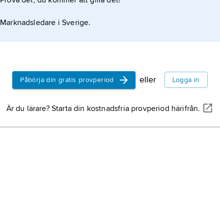
Prova det, du kommer att gilla det!
Marknadsledare i Sverige.
eller
Påbörja din gratis provperiod
Logga in
Är du lärare? Starta din kostnadsfria provperiod härifrån.