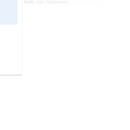
Haiti,
stat i Västindien.
Tyskland,
republik i norra
Mellaneuropa.
Österrike,
stat i Centraleuropa.
Frankrike,
stat i Västeuropa.
Danmark,
stat i Nordeuropa.
Storbritannien,
stat i västra Europa.
Sverige,
stat på Skandinaviska
halvön, norra Europa.
Finland,
stat i Nordeuropa.