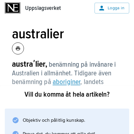
Uppslagsverket
Uppslagsverket
Logga in
australier
austraʹlier,
benämning på invånare i
Australien i allmänhet. Tidigare även
benämning på
aboriginer
, landets
urinvånare.
Vill du komma åt hela artikeln?
Objektiv och pålitlig kunskap.
Information om artikeln