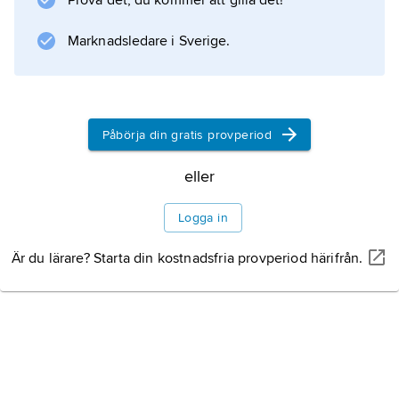
Prova det, du kommer att gilla det!
Marknadsledare i Sverige.
Påbörja din gratis provperiod
eller
Logga in
Är du lärare? Starta din kostnadsfria provperiod härifrån.