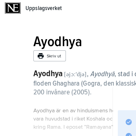
Uppslagsverket
Uppslagsverket
Ayodhya
Skriv ut
Ayodhya
,
Ayodhyā
,
stad i
[əjɔ:ʹdjə]
floden Ghaghara (Gogra, den klassis
200 invånare (2005).
Ayodhya är en av hinduismens heliga platse
vara huvudstad i riket Koshala och hade i
kring Rama. I eposet ”Ramayana” beskrivs