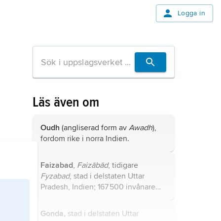
Logga in
Läs även om
Oudh
(angliserad form av
Awadh
),
fordom rike i norra Indien.
Faizabad
,
Faizābād
, tidigare
Fyzabad
, stad i delstaten Uttar
Pradesh, Indien; 167 500 invånare
(2011).
Gonda,
stad i delstaten Uttar