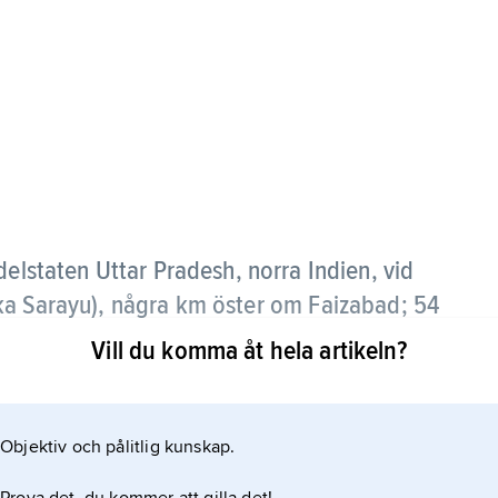
 delstaten Uttar Pradesh, norra Indien, vid
ka Sarayu), några km öster om Faizabad; 54
Vill du komma åt hela artikeln?
r i Indien. I tidiga indiska texter anges Ayodhya
 detta sammanhang sin största betydelse i myten
Objektiv och pålitlig kunskap.
 staden såsom huvudstad i Ramas arvrike.