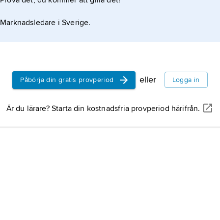
Prova det, du kommer att gilla det!
Marknadsledare i Sverige.
eller
Påbörja din gratis provperiod
Logga in
Är du lärare? Starta din kostnadsfria provperiod härifrån.