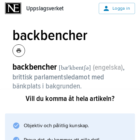
Uppslagsverket
Uppslagsverket
Logga in
backbencher
backbencher
(engelska)
,
[bæʹkbentʃə]
brittisk parlamentsledamot med
bänkplats i bakgrunden.
Vill du komma åt hela artikeln?
I underhuset sitter regeringen och
oppositionens ledning mitt emot varandra på
de främsta bänkarna (
front benches
Objektiv och pålitlig kunskap.
). De mindre prominenta ledamöterna sitter på