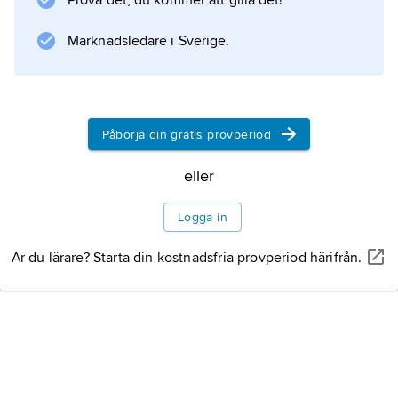
Prova det, du kommer att gilla det!
bänkarna bakom och är således
”backbenchers”.
Marknadsledare i Sverige.
Information om artikeln
Påbörja din gratis provperiod
eller
Logga in
Är du lärare? Starta din kostnadsfria provperiod härifrån.