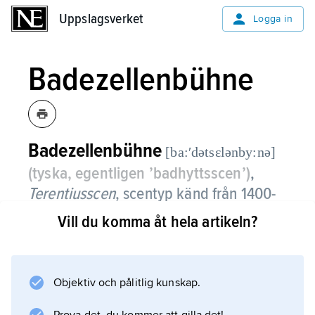
Uppslagsverket
Uppslagsverket
Logga in
Badezellenbühne
Badezellenbühne
[ba:ʹdətsɛlənby:nə]
(tyska, egentligen ’badhyttsscen’)
,
Terentiusscen
,
scentyp känd från 1400-
och 1500-talsutgåvor av Terentius
Vill du komma åt hela artikeln?
dramatik.
Fonden utgjordes av ett antal draperiförsedda
Objektiv och pålitlig kunskap.
och genom ett ramverk sammanbundna
”hytter”, föreställande de olika rollfigurernas