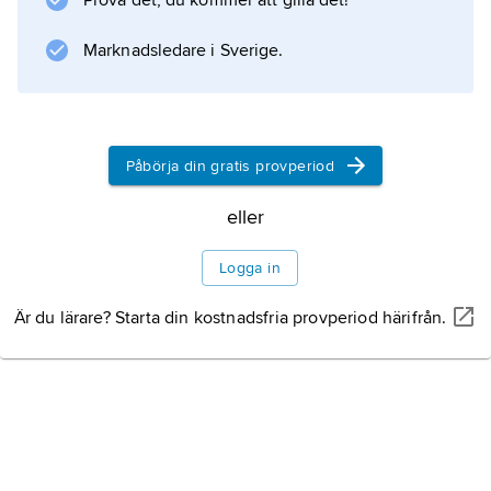
Prova det, du kommer att gilla det!
bostäder.
Marknadsledare i Sverige.
Information om artikeln
Påbörja din gratis provperiod
eller
Logga in
Är du lärare? Starta din kostnadsfria provperiod härifrån.