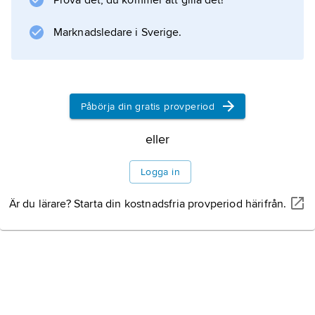
Prova det, du kommer att gilla det!
1872 till Leipzig, 1956 till Freiburg.
Familjenamnet blev tidigt vedertagen
Marknadsledare i Sverige.
benämning på utförliga och tillförlitliga
resehandböcker. Den första Baedeker
Påbörja din gratis provperiod
Information om artikeln
eller
Logga in
Är du lärare? Starta din kostnadsfria provperiod härifrån.