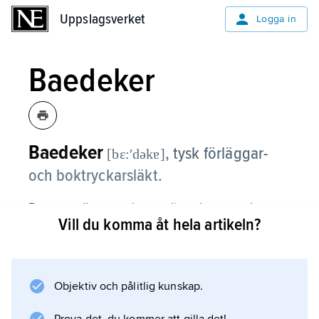
Uppslagsverket
Uppslagsverket
Logga in
Baedeker
Baedeker
,
tysk förläggar-
[bɛ:ʹdəkɐ]
och boktryckarsläkt.
Dess medlemmar har varit verksamma inom
Vill du komma åt hela artikeln?
branschen sedan början av 1700-talet.
Förlaget grundades som
Reisehandbücherverlag Karl Baedeker
(numera Verlag Karl Baedeker GmbH) 1827 i
Objektiv och pålitlig kunskap.
Koblenz av Karl Baedeker (1801–59), flyttades