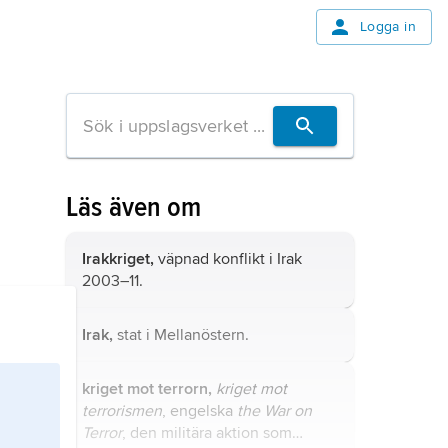
Logga in
Läs även om
Irakkriget,
väpnad konflikt i Irak
2003–11.
Irak,
stat i Mellanöstern.
kriget mot terrorn,
kriget mot
terrorismen
, engelska
the War on
Terror
, den militära aktion som