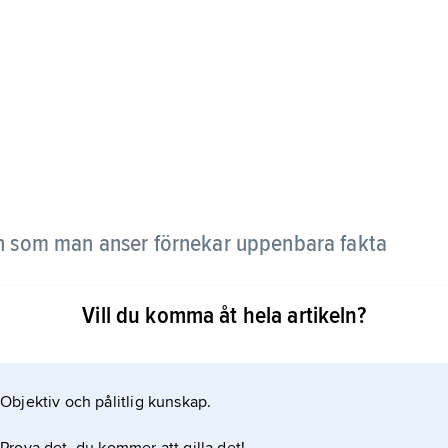
 som man anser förnekar uppenbara fakta
Vill du komma åt hela artikeln?
nder
informationsminister Mohammed Said al-Sahaf
Objektiv och pålitlig kunskap.
annat förnekade att amerikanska stridsvagnar