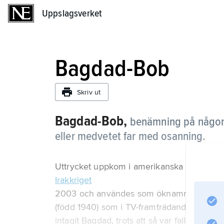
Uppslagsverket
Uppslagsverket
Bagdad-Bob
Skriv ut
Bagdad-Bob,
benämning på någon
eller medvetet far med osanning.
Uttrycket uppkom i amerikanska medier u
Irakkriget
2003 och användes som öknamn på Iraks 
(född 1940) som i TV-framträdanden bland 
intagit Bagdad, trots att så var fallet.