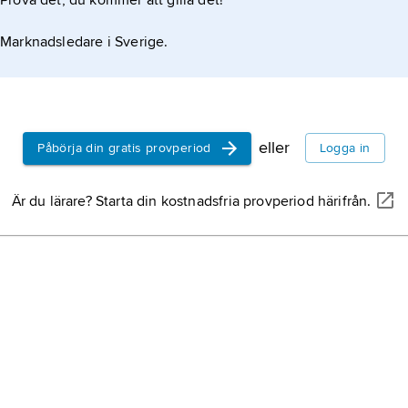
Prova det, du kommer att gilla det!
Marknadsledare i Sverige.
eller
Påbörja din gratis provperiod
Logga in
Är du lärare? Starta din kostnadsfria provperiod härifrån.