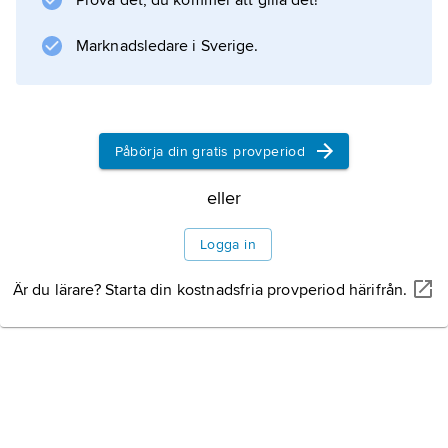
Prova det, du kommer att gilla det!
de icke-judiska samhällena i Palestina”.
Marknadsledare i Sverige.
Information om artikeln
Påbörja din gratis provperiod
eller
Logga in
Är du lärare? Starta din kostnadsfria provperiod härifrån.