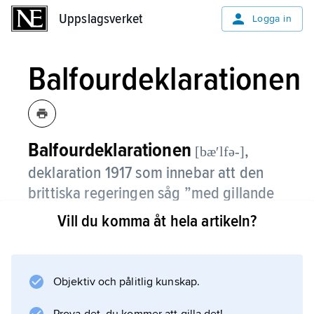
Uppslagsverket
Uppslagsverket
Logga in
Balfourdeklarationen
Balfourdeklarationen
,
[bæʹlfə-]
deklaration 1917 som innebar att den
brittiska regeringen såg ”med gillande
på upprättandet av ett nationellt hem i
Vill du komma åt hela artikeln?
Palestina för det judiska folket”.
Den underströk dock att ”intet skulle göras
Objektiv och pålitlig kunskap.
som kunde inverka menligt på de
medborgerliga och religiösa rättigheterna för