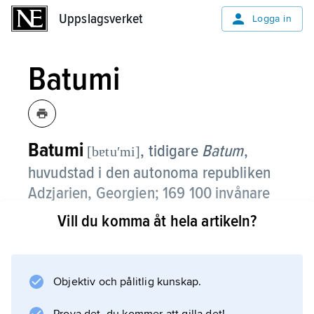
Uppslagsverket
Uppslagsverket
Logga in
Batumi
Batumi
, tidigare
Batum
,
[bɐtuʹmi]
huvudstad i den autonoma republiken
Adzjarien, Georgien; 169 100 invånare
(2020).
Vill du komma åt hela artikeln?
Batumi är en hamnstad vid Svarta havet.
Staden, som förbinds med oljefälten vid Baku
med två rörledningar, har oljeraffinaderi och
Objektiv och pålitlig kunskap.
en omfattande kemisk industri. Varv samt