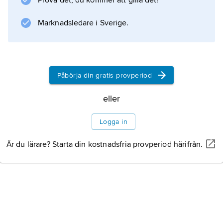
Litteraturanvisning
Prova det, du kommer att gilla det!
Marknadsledare i Sverige.
Information om artikeln
Påbörja din gratis provperiod
eller
Logga in
Är du lärare? Starta din kostnadsfria provperiod härifrån.