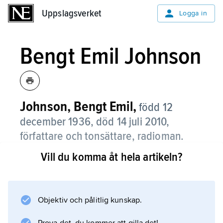
Uppslagsverket
Uppslagsverket
Logga in
Bengt Emil Johnson
Johnson, Bengt Emil,
född 12
december 1936, död 14 juli 2010,
författare och tonsättare, radioman.
Vill du komma åt hela artikeln?
Johnson var från 1979 verksam vid Sveriges
Radio, bl.a. som programdirektör på riksradion
1984–92. Han var 1982–86 medlem av
musikgruppen Harpans kraft.
Objektiv och pålitlig kunskap.