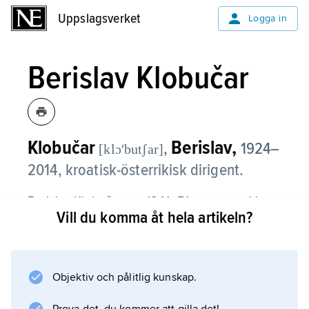
Uppslagsverket
Uppslagsverket
Logga in
Berislav Klobučar
Klobučar
Berislav,
,
1924–
[klɔʹbutʃar]
2014, kroatisk-österrikisk dirigent.
Berislav Klobučar var 1941–51 engagerad i
Vill du komma åt hela artikeln?
Zagreb och från 1953 verksam vid Staatsoper
i Wien, där han så småningom fick ställning
som ständig dirigent. Åren 1960–71 var han
musikchef i Graz och 1965–81 ofta anlitad vid
Objektiv och pålitlig kunskap.
Stockholmsoperan (musikchef 1973–76,