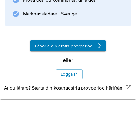
Prova det, du kommer att gilla det!
hovkapellmästare 1979).
Marknadsledare i Sverige.
Information om artikeln
Påbörja din gratis provperiod
eller
Logga in
Är du lärare? Starta din kostnadsfria provperiod härifrån.