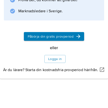
Prova det, du kommer att gilla det!
beslutet grundas.
Marknadsledare i Sverige.
Information om artikeln
Påbörja din gratis provperiod
eller
Logga in
Är du lärare? Starta din kostnadsfria provperiod härifrån.