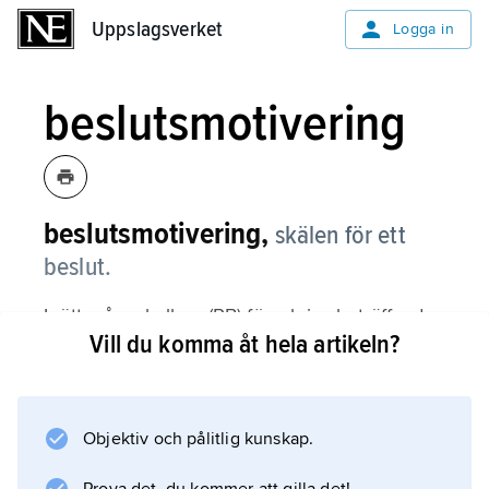
Uppslagsverket
Uppslagsverket
Logga in
beslutsmotivering
beslutsmotivering,
skälen för ett
beslut.
I rättegångsbalken (RB) föreskrivs beträffande
Vill du komma åt hela artikeln?
domstols domar och slutliga beslut att de ska
innehålla skälen för domen eller beslutet med
uppgift om vad som anses vara bevisat i
målet. Beslut som inte är slutligt ska, i den
Objektiv och pålitlig kunskap.
mån det behövs, ange de skäl på vilka