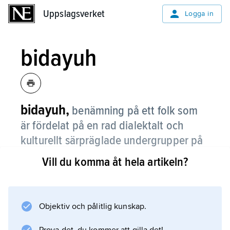
Uppslagsverket
Uppslagsverket
Logga in
bidayuh
bidayuh,
benämning på ett folk som
är fördelat på en rad dialektalt och
kulturellt särpräglade undergrupper på
västra Borneo, framför allt i västra
Vill du komma åt hela artikeln?
Sarawak och i synnerhet i och kring
staden Kuching.
Objektiv och pålitlig kunskap.
Bidayhu kallades tidigare officiellt för
landdajaker