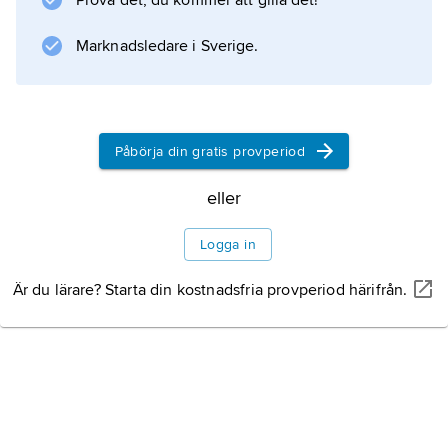
Prova det, du kommer att gilla det!
personnamn
.
Marknadsledare i Sverige.
Information om artikeln
Påbörja din gratis provperiod
eller
Logga in
Är du lärare? Starta din kostnadsfria provperiod härifrån.