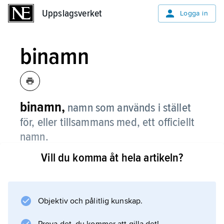
Uppslagsverket
Uppslagsverket
Logga in
binamn
binamn,
namn som används i stället
för, eller tillsammans med, ett officiellt
namn.
Vill du komma åt hela artikeln?
Se
egennamn
,
ortnamn
Objektiv och pålitlig kunskap.
och