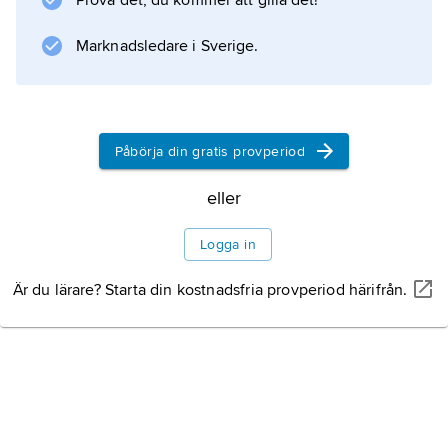
Prova det, du kommer att gilla det!
. Bis används (tillsammans med
prim
Marknadsledare i Sverige.
) bl.a. också för att beteckna varianter till
någon storhet;
A
Påbörja din gratis provperiod
kan ha varianterna
A
eller
′ och
A
Logga in
Är du lärare? Starta din kostnadsfria provperiod härifrån.
Information om artikeln