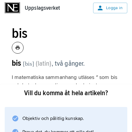
Uppslagsverket
Uppslagsverket
Logga in
bis
bis
(latin)
,
två gånger.
[bis]
I matematiska sammanhang utläses ″ som bis
och betecknar vanligen andraderivatan.
Vill du komma åt hela artikeln?
Sålunda står ƒ″(
x
0
) för andraderivatan av funktionen ƒ i punkten
Objektiv och pålitlig kunskap.
x
0