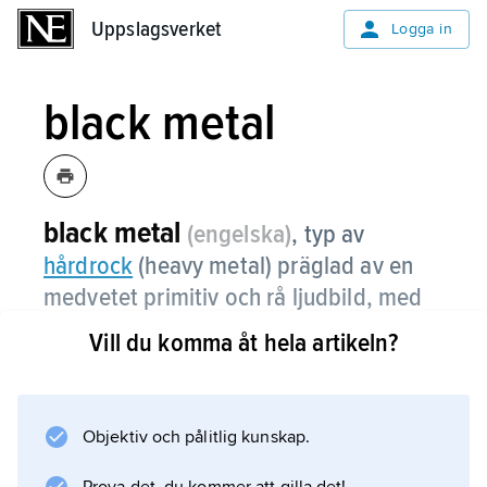
Uppslagsverket
Uppslagsverket
Logga in
black metal
black metal
(engelska)
,
typ av
hårdrock
(heavy metal) präglad av en
medvetet primitiv och rå ljudbild, med
extremt snabbt tempo och ofta
Vill du komma åt hela artikeln?
antikristna texter.
Medan svenska death metal-grupper under
1980-talet inspirerades av varandra och främst
Objektiv och pålitlig kunskap.
Floridascenens death metal blev Norge i