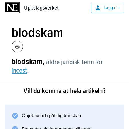
Uppslagsverket
Uppslagsverket
Logga in
blodskam
blodskam,
äldre juridisk term för
incest
.
Vill du komma åt hela artikeln?
Information om artikeln
Objektiv och pålitlig kunskap.