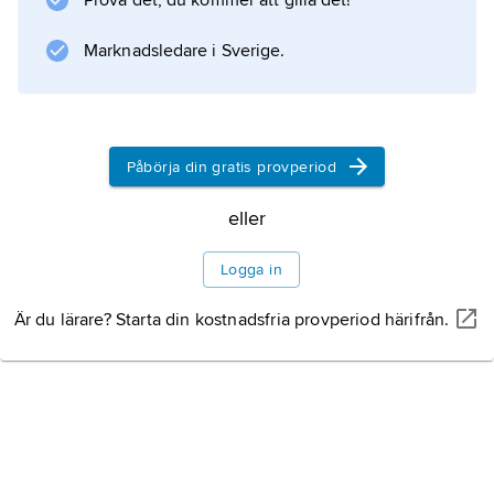
Prova det, du kommer att gilla det!
Marknadsledare i Sverige.
Påbörja din gratis provperiod
eller
Logga in
Är du lärare? Starta din kostnadsfria provperiod härifrån.