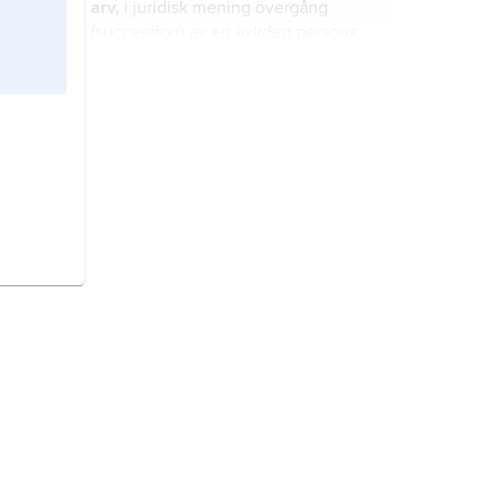
arv,
i juridisk mening övergång
(succession) av en avliden persons,
arvlåtarens
, egendom till vissa i
ärvdabalken (ÄB) angivna personer,
arvingar
eller
arvtagare
, vilken sker
testamente
, en persons förordnande
enligt en i lagen angiven
för dödsfalls skull om sin
arvsordning
.
kvarlåtenskap.
jämställdhet,
förhållande som
innebär att kvinnor och män har
samma rättigheter, skyldigheter och
möjligheter inom alla väsentliga
områden i livet.
Argentina,
stat i Sydamerika.
jordbruk,
utnyttjande av mark till
åkerbruk eller bete för produktion av
livsmedel, fodermedel och råvaror
till energiändamål eller till vidare
industriell förädling eller beredning.