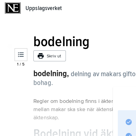
Uppslagsverket
Uppslagsverket
bodelning
Skriv ut
1
/
5
bodelning,
delning av makars gift
bohag.
Regler om bodelning finns i äktenskapsba
mellan makar ska ske när äktenskapet up
äktenskap.
Bodelning vid äktens