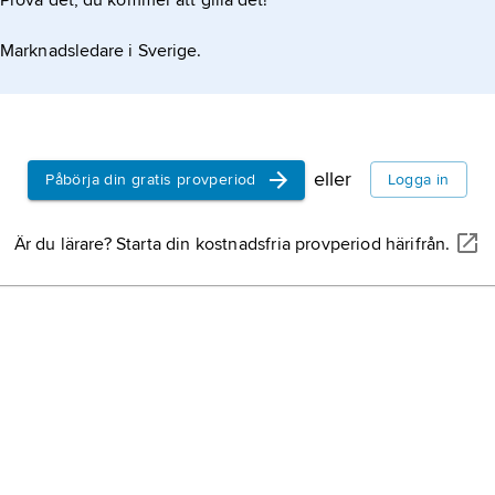
Prova det, du kommer att gilla det!
Marknadsledare i Sverige.
g av en makes död
tående äktenskap
eller
Påbörja din gratis provperiod
Logga in
mbor
Är du lärare? Starta din kostnadsfria provperiod härifrån.