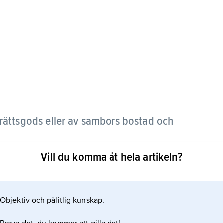
orättsgods eller av sambors bostad och
Vill du komma åt hela artikeln?
lken (ÄktB) respektive sambolagen. Bodelning
plösts men kan också ske under bestående
Objektiv och pålitlig kunskap.
kapsskillnad