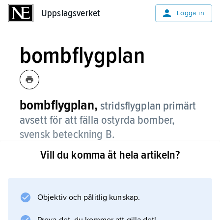
Uppslagsverket
Uppslagsverket
Logga in
bombflygplan
bombflygplan,
stridsflygplan primärt
avsett för att fälla ostyrda bomber,
svensk beteckning B.
Vill du komma åt hela artikeln?
Bombflygplan, enligt den definition som i dag
läggs i begreppet, förekommer numera
huvudsakligen i stormakternas arsenaler och
avses främst för strategiska operationer.
Objektiv och pålitlig kunskap.
Bomberna är antingen kärnvapen eller