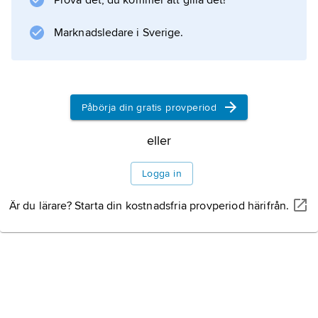
Prova det, du kommer att gilla det!
konventionella bomber, till exempel spräng-
eller brandbomber.
Marknadsledare i Sverige.
Information om artikeln
Påbörja din gratis provperiod
eller
Logga in
Är du lärare? Starta din kostnadsfria provperiod härifrån.