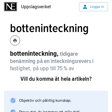
Uppslagsverket
Uppslagsverket
Logga in
botteninteckning
botteninteckning,
tidigare
benämning på en inteckningsrevers i
fastighet, på upp till 75 % av
fastighetens värde.
Vill du komma åt hela artikeln?
Sedan 1972 är systemet med
inteckningsreverser ersatt av
pantbrev
Objektiv och pålitlig kunskap.
.