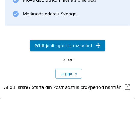
Prova det, du kommer att gilla det!
Marknadsledare i Sverige.
Information om artikeln
Påbörja din gratis provperiod
eller
Logga in
Är du lärare? Starta din kostnadsfria provperiod härifrån.