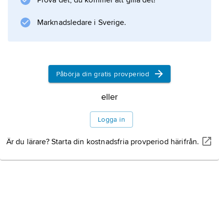
Prova det, du kommer att gilla det!
Marknadsledare i Sverige.
Information om artikeln
Påbörja din gratis provperiod
eller
Logga in
Är du lärare? Starta din kostnadsfria provperiod härifrån.