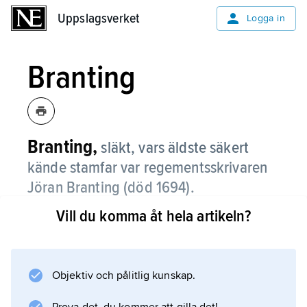
Uppslagsverket
Uppslagsverket
Logga in
Branting
Branting,
släkt, vars äldste säkert
kände stamfar var regementsskrivaren
Jöran Branting (
död 1694
).
Vill du komma åt hela artikeln?
En av hans sonsöner adlades 1756 med
namnet
Adlerbrant
. En av dennes kusiner var far till kammarrådet
Objektiv och pålitlig kunskap.
Johan Gustaf Branting (1757–1827), vars bror