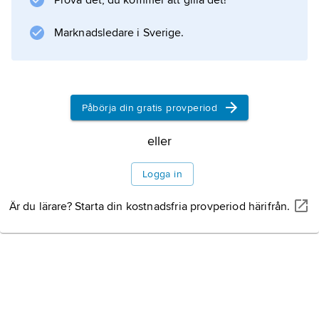
Prova det, du kommer att gilla det!
blev farfars far till
Agnes Branting
Marknadsledare i Sverige.
.
Litteraturanvisning
Påbörja din gratis provperiod
eller
Information om artikeln
Logga in
Är du lärare? Starta din kostnadsfria provperiod härifrån.