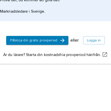
Prova det, du kommer att gilla det!
Marknadsledare i Sverige.
eller
Påbörja din gratis provperiod
Logga in
Är du lärare? Starta din kostnadsfria provperiod härifrån.