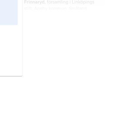
Frinnaryd,
församling i Linköpings
stift, Aneby kommun, Småland
(Jönköpings län).
Virestad,
församling i Växjö stift,
Älmhults kommun, Småland
(Kronobergs län); 1 782 invånare
(2016).
Angelstad,
församling i Växjö stift,
Ljungby kommun, Småland
(Kronobergs län).
Alvesta,
församling i Växjö stift,
Alvesta kommun, Småland
(Kronobergs län).
Balingsta,
församling i Uppsala stift,
Uppsala kommun, Uppland (Uppsala
län).