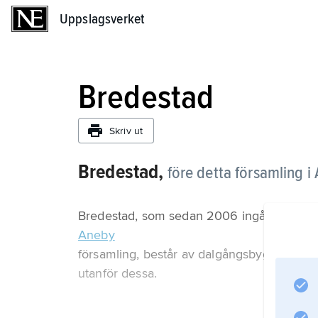
Uppslagsverket
Uppslagsverket
Bredestad
Skriv ut
Bredestad,
före detta församling 
Bredestad, som sedan 2006 ingår i
Aneby
församling, består av dalgångsbygder i ans
utanför dessa.