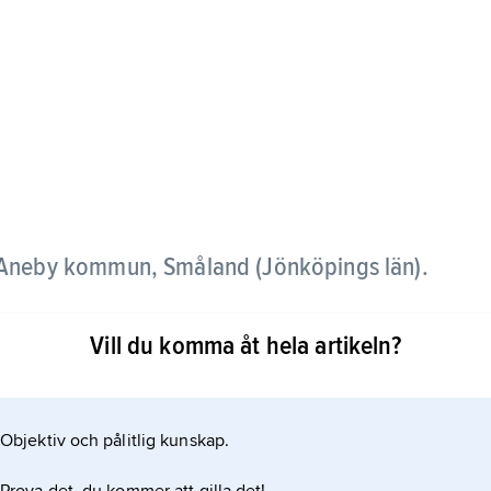
i Aneby kommun, Småland (Jönköpings län).
Vill du komma åt hela artikeln?
lutning till Svartån och av spridd höjdbebyggelse
Objektiv och pålitlig kunskap.