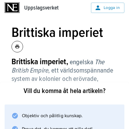
Uppslagsverket
Uppslagsverket
Logga in
Brittiska imperiet
Brittiska imperiet,
engelska
The
British Empire
,
ett världsomspännande
system av kolonier och erövrade,
annekterade eller genom fördrag
Vill du komma åt hela artikeln?
förvärvade områden, som under loppet
av tre århundraden fram till 1919 fördes
in under den brittiska kronan och
Objektiv och pålitlig kunskap.
brittisk administration och som därefter
stegvis upplösts.