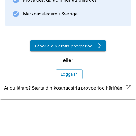
Prova det, du kommer att gilla det!
Marknadsledare i Sverige.
Imperiet byggs upp
Upplösningstendens
Påbörja din gratis provperiod
och motstrategi
eller
Logga in
Imperiet avvecklas
Är du lärare? Starta din kostnadsfria provperiod härifrån.
Litteraturanvisning