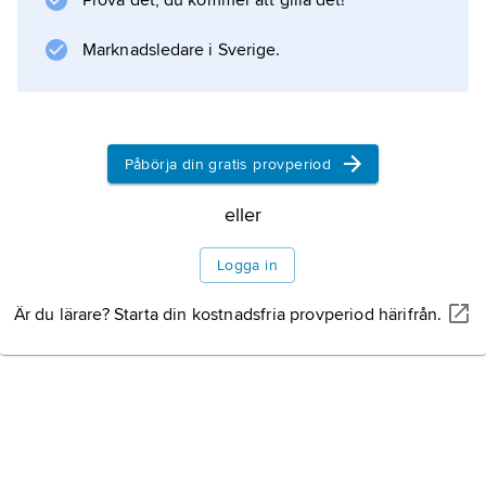
Prova det, du kommer att gilla det!
urlakad på bl.a. järn och aluminium. Ler är
ibland delvis nedtransporterat ur
Marknadsledare i Sverige.
mullhorisontens övre delar, men det är inte
speciellt mycket
Påbörja din gratis provperiod
Information om artikeln
eller
Logga in
Är du lärare? Starta din kostnadsfria provperiod härifrån.