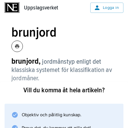
Uppslagsverket
Uppslagsverket
Logga in
brunjord
brunjord,
jordmånstyp enligt det
klassiska systemet för klassifikation av
jordmåner.
Vill du komma åt hela artikeln?
Den kan ingå i bl.a. cambisols, regosols och
podzols enligt FAO/UNESCO-systemet för
klassifikation av jordmåner. Markprofilen
kännetecknas av en tunn förnahorisont och
Objektiv och pålitlig kunskap.
en tjock mullhorisont, som är vittrad och