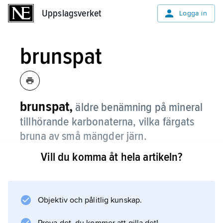
Uppslagsverket
Uppslagsverket
Logga in
brunspat
brunspat,
äldre benämning på mineral
tillhörande karbonaterna, vilka färgats
bruna av små mängder järn.
Vill du komma åt hela artikeln?
Hit räknas bl.a. ankerit, dolomit, magnesit och
siderit.
Objektiv och pålitlig kunskap.