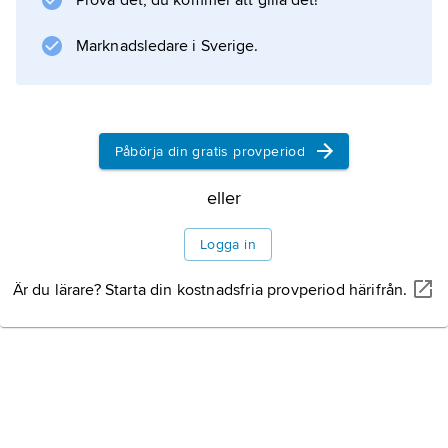
Information om artikeln
Prova det, du kommer att gilla det!
Marknadsledare i Sverige.
Påbörja din gratis provperiod
eller
Logga in
Är du lärare? Starta din kostnadsfria provperiod härifrån.