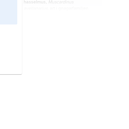
hasselmus,
Muscardinus
avellanarius
, art i gnagarfamiljen
sovmöss.
pipharar,
Ochotonidae
, familj
hardjur med 30 arter, alla i släktet
Ochotona
, i Asien och Nordamerika.
bergviol,
Viola collina
, art i familjen
violväxter.
mindre nandu,
tidigare
bergsnandu
,
Rhea pennata
, art i
fågelfamiljen nanduer.
gullklöver,
Trifolium aureum
, art i
familjen ärtväxter.