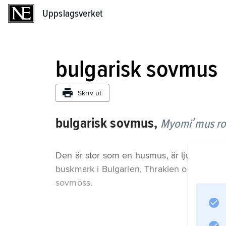
Uppslagsverket
Uppslagsverket
bulgarisk sovmus
Skriv ut
bulgarisk sovmus,
Myomiʹmus ro
Den är stor som en husmus, är ljusgrå och 
buskmark i Bulgarien, Thrakien och Mindr
sovmöss.