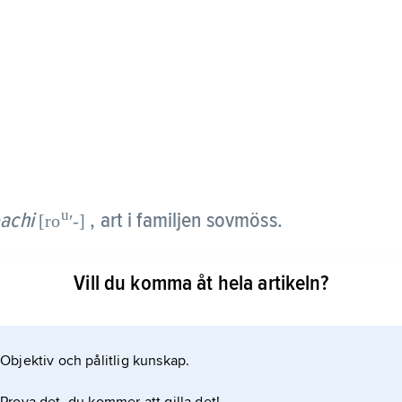
u
achi
, art i familjen sovmöss.
[ro
ʹ-]
har korta öron. Den finns i torr skogs- och
Vill du komma åt hela artikeln?
e Asien. Den är betydligt mer markbunden än andra
Objektiv och pålitlig kunskap.