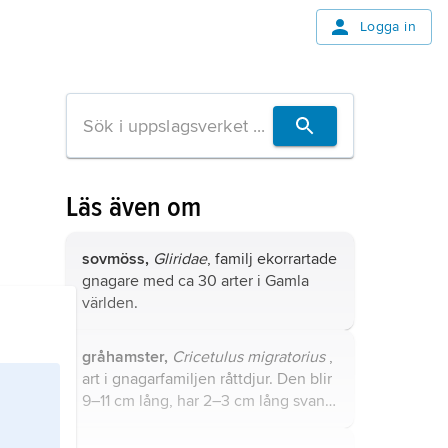
Logga in
Läs även om
sovmöss,
Gliridae
, familj ekorrartade
gnagare med ca 30 arter i Gamla
världen.
gråhamster,
Cricetulus migratorius
,
art i gnagarfamiljen råttdjur. Den blir
9–11 cm lång, har 2–3 cm lång svans
och är ljusgrå på ovansidan och vit
undertill.