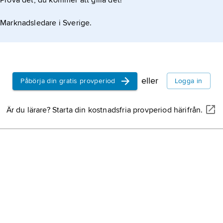
Prova det, du kommer att gilla det!
Marknadsledare i Sverige.
eller
Påbörja din gratis provperiod
Logga in
Är du lärare? Starta din kostnadsfria provperiod härifrån.