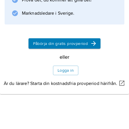
/g.
Prova det, du kommer att gilla det!
Marknadsledare i Sverige.
Information om artikeln
Påbörja din gratis provperiod
eller
Logga in
Är du lärare? Starta din kostnadsfria provperiod härifrån.