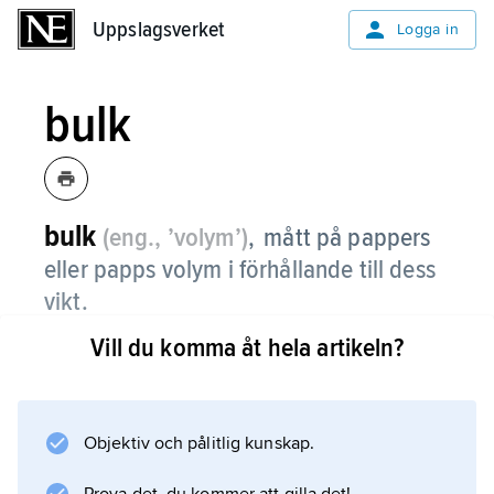
Uppslagsverket
Uppslagsverket
Logga in
bulk
bulk
(eng., ’volym’)
, mått på pappers
eller papps volym i förhållande till dess
vikt.
Vill du komma åt hela artikeln?
Tjockt papper med låg vikt, t.ex.
dagstidningspapper, har hög bulk. Kompakt
papper av högre kvalitet har låg bulk. Bulk
anges i cm
Objektiv och pålitlig kunskap.
3