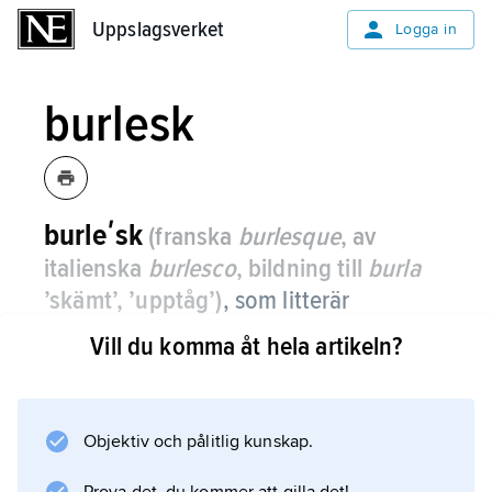
Uppslagsverket
Uppslagsverket
Logga in
burlesk
burleʹsk
(franska
burlesque
, av
italienska
burlesco
, bildning till
burla
’skämt’, ’upptåg’)
,
som litterär
genrebeteckning: verk av lågkomisk art
Vill du komma åt hela artikeln?
och med uppsluppen, skämtsam,
stundom grovkornig karaktär.
Objektiv och pålitlig kunskap.
Burlesken innehåller ofta karikatyriska
överdrifter och framträder gärna som travesti