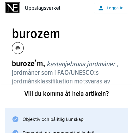
Uppslagsverket
Uppslagsverket
Logga in
burozem
burozeʹm,
kastanjebruna jordmåner
,
jordmåner som i FAO/UNESCO:s
jordmånsklassifikation motsvaras av
kastanozems
.
Vill du komma åt hela artikeln?
De förekommer i gränsområdet mellan stäpp
och halvöken. Vegetationen består
huvudsakligen av olika malörter. Burozem är
Objektiv och pålitlig kunskap.
mörkbrun i ytan och rödaktig mot djupet.