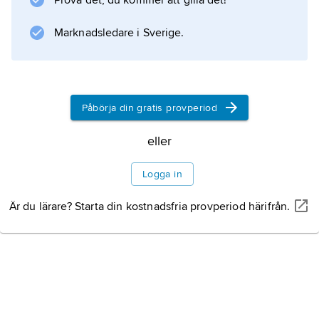
Prova det, du kommer att gilla det!
Humushalten är 2–4 % och kalkhalten ofta
hög. Markorganismerna är fåtaliga. Vid
Marknadsledare i Sverige.
bevattning kan bördigheten vara hög.
Påbörja din gratis provperiod
Information om artikeln
eller
Logga in
Är du lärare? Starta din kostnadsfria provperiod härifrån.