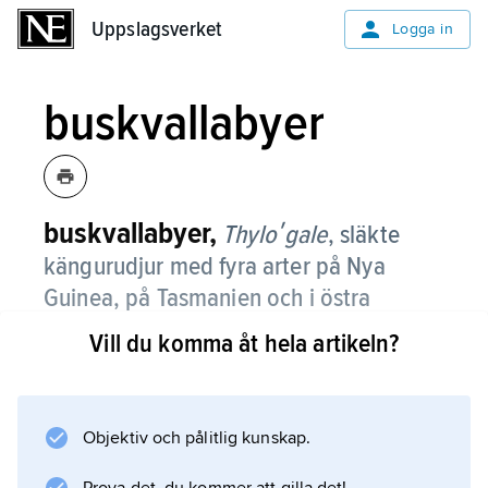
Uppslagsverket
Uppslagsverket
Logga in
buskvallabyer
buskvallabyer,
Thyloʹgale
,
släkte
kängurudjur med fyra arter på Nya
Guinea, på Tasmanien och i östra
Australien.
Vill du komma åt hela artikeln?
De är 29–63 cm långa, med något kortare
svans därtill, och väger från 1,8 till 12 kg (hanar
betydligt större än honor). Pälsen är tät och
Objektiv och pålitlig kunskap.
mjuk, gråbrun till rödbrun beroende på art. De