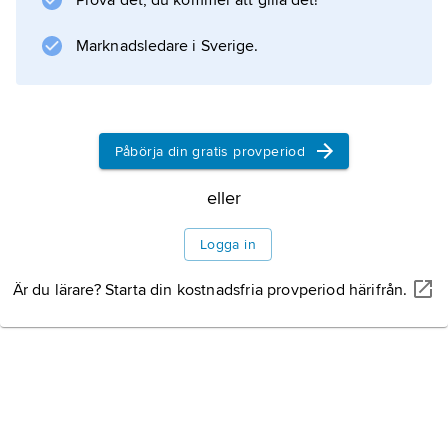
Prova det, du kommer att gilla det!
lever i skogar eller buskmarker, ibland också
på öppnare gräsmarker, och tar sig fram
Marknadsledare i Sverige.
genom ”tunnlar”
Påbörja din gratis provperiod
Information om artikeln
eller
Logga in
Är du lärare? Starta din kostnadsfria provperiod härifrån.