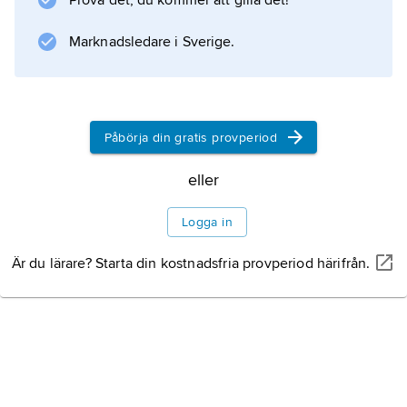
Prova det, du kommer att gilla det!
programspråk
). Ett av huvudsyftena med C är att förenkla
Marknadsledare i Sverige.
implementation av effektiva program och
sedan 2011 har språket därför ett
välspecificerat stöd för flertrådiga program
(samma minnesmodell som C++, se
Påbörja din gratis provperiod
flertrådsteknik
). Fortfarande är C
eller
C++
Logga in
Är du lärare? Starta din kostnadsfria provperiod härifrån.
C#
Information om artikeln