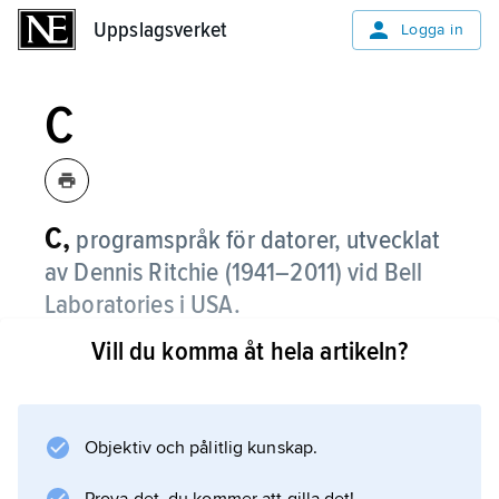
Uppslagsverket
Uppslagsverket
Logga in
C
C,
programspråk för datorer, utvecklat
av Dennis Ritchie (
1941–2011
) vid Bell
Laboratories i USA.
Vill du komma åt hela artikeln?
De första versionerna utvecklades för
operativsystemet
Unix
. C är ett imperativt språk med enkel syntax
Objektiv och pålitlig kunskap.
(se