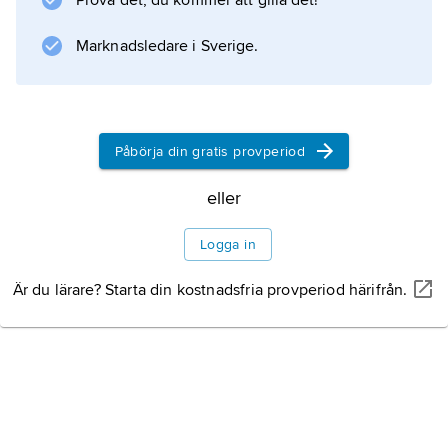
Prova det, du kommer att gilla det!
med tiden har man övergått till utvinning av
kali- och bergsalt.
Marknadsledare i Sverige.
Information om artikeln
Påbörja din gratis provperiod
eller
Logga in
Är du lärare? Starta din kostnadsfria provperiod härifrån.