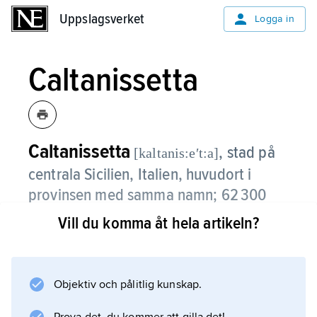
Uppslagsverket
Uppslagsverket
Logga in
Caltanissetta
Caltanissetta
,
stad på
[kaltanis:eʹt:a]
centrala Sicilien, Italien, huvudort i
provinsen med samma namn; 62 300
invånare (2018).
Vill du komma åt hela artikeln?
Caltanissetta är beläget på platån Solfifero,
cirka 600 meter över havet. Det är
biskopssäte. Staden har tidigare varit ett
Objektiv och pålitlig kunskap.
betydande centrum för svavelbrytning, men