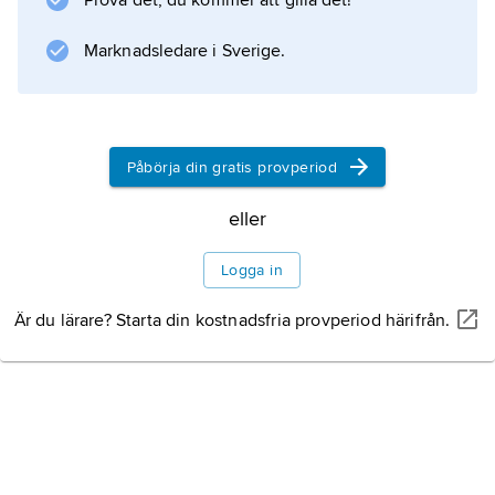
Prova det, du kommer att gilla det!
Marknadsledare i Sverige.
Information om artikeln
Påbörja din gratis provperiod
eller
Logga in
Är du lärare? Starta din kostnadsfria provperiod härifrån.