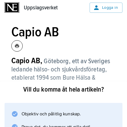
Uppslagsverket
Uppslagsverket
Logga in
Capio AB
Capio AB,
Göteborg, ett av Sveriges
ledande hälso- och sjukvårdsföretag,
etablerat 1994 som Bure Hälsa &
Sjukvård AB.
Vill du komma åt hela artikeln?
Nuvarande namn antogs 2000 i samband
med att Capio börsintroducerades. Företaget
köptes ut från börsen 2006 och ägs sedan
Objektiv och pålitlig kunskap.
dess av ett antal riskkapitalbolag.