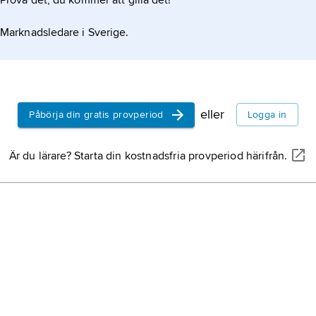
Prova det, du kommer att gilla det!
Marknadsledare i Sverige.
eller
Påbörja din gratis provperiod
Logga in
Är du lärare? Starta din kostnadsfria provperiod härifrån.