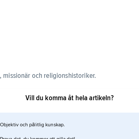
missionär och religionshistoriker.
 och som docent, först i Lund, därefter i Uppsala,
Vill du komma åt hela artikeln?
 mission och var 1967–72 biskop av Tranquebar i
 utgav flera arbeten om mötet mellan kristendom
Objektiv och pålitlig kunskap.