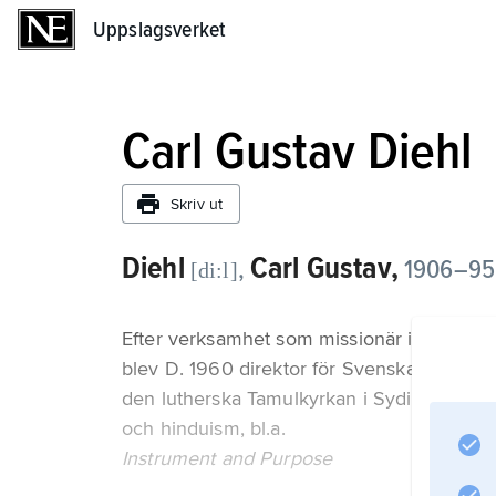
Uppslagsverket
Uppslagsverket
Carl Gustav Diehl
Skriv ut
Diehl
Carl Gustav,
,
1906–95, 
[di:l]
Efter verksamhet som missionär i Sydindien
blev D. 1960 direktor för Svenska kyrkans
den lutherska Tamulkyrkan i Sydindien. D.
och hinduism, bl.a.
Instrument and Purpose