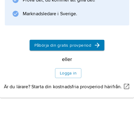
Information om artikeln
Prova det, du kommer att gilla det!
Marknadsledare i Sverige.
Påbörja din gratis provperiod
eller
Logga in
Är du lärare? Starta din kostnadsfria provperiod härifrån.