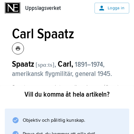
Uppslagsverket
Uppslagsverket
Logga in
Carl Spaatz
Spaatz
Carl,
,
1891–1974,
[spɑ:ts]
amerikansk flygmilitär, general 1945.
Spaatz var en av det amerikanska arméflygets
Vill du komma åt hela artikeln?
pionjärer och tjänstgjorde som stridspilot
under första världskriget.
Objektiv och pålitlig kunskap.