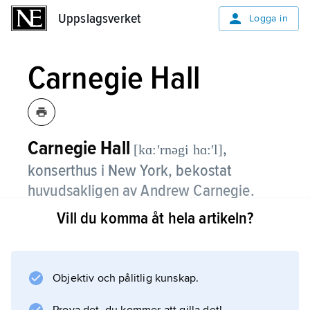
Uppslagsverket
Uppslagsverket
Logga in
Carnegie Hall
Carnegie Hall
,
[kɑ:ʹrnəgi hɑ:ʹl]
konserthus i New York, bekostat
huvudsakligen av Andrew Carnegie.
Vill du komma åt hela artikeln?
Byggnaden invigdes i maj 1891, med
Tjajkovskij som gästdirigent, och fick sitt
nuvarande namn 1898. Konsertsalen rymmer
2 760 platser och används till allehanda
Objektiv och pålitlig kunskap.
musikframföranden.