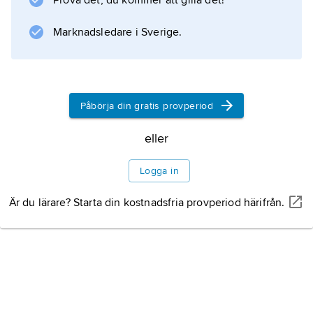
Prova det, du kommer att gilla det!
Marknadsledare i Sverige.
Information om artikeln
Påbörja din gratis provperiod
eller
Logga in
Är du lärare? Starta din kostnadsfria provperiod härifrån.