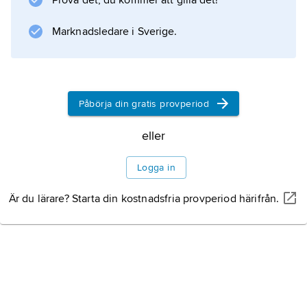
Prova det, du kommer att gilla det!
Marknadsledare i Sverige.
Påbörja din gratis provperiod
eller
Logga in
Är du lärare? Starta din kostnadsfria provperiod härifrån.