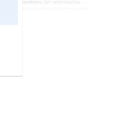
Lycopodiales,
det vetenskapliga
namnet på ordningen lummerväxter.
Polypteriformes,
det vetenskapliga
namnet på ordningen fengäddor.
Ciconiiformes,
det vetenskapliga
namnet på ordningen storkfåglar.
Coelacanthiformes
, det
vetenskapliga namnet på ordningen
tofsstjärtfiskar.
Charadriiformes,
det vetenskapliga
namnet på ordningen vadarfåglar.
Pelecaniformes,
det vetenskapliga
namnet på ordningen pelikanfåglar.