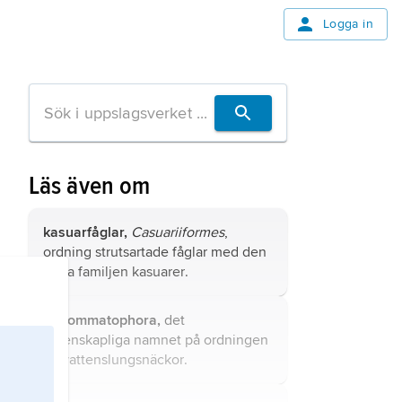
Logga in
Läs även om
kasuarfåglar,
Casuariiformes
,
ordning strutsartade fåglar med den
enda familjen
kasuarer
.
Basommatophora,
det
vetenskapliga namnet på ordningen
sötvattenslungsnäckor
.