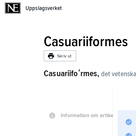
Uppslagsverket
Uppslagsverket
Casuariiformes
Skriv ut
Casuariifoʹrmes,
det vetenska
Information om artikeln