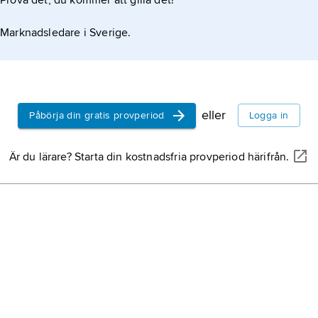
Prova det, du kommer att gilla det!
Marknadsledare i Sverige.
eller
Påbörja din gratis provperiod
Logga in
Är du lärare? Starta din kostnadsfria provperiod härifrån.