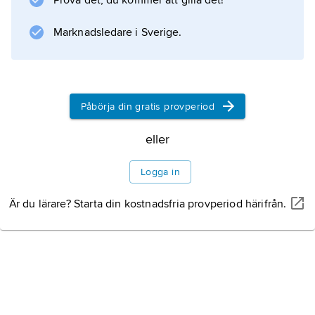
Prova det, du kommer att gilla det!
.
Marknadsledare i Sverige.
Information om artikeln
Påbörja din gratis provperiod
eller
Logga in
Är du lärare? Starta din kostnadsfria provperiod härifrån.