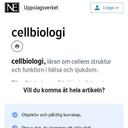
Uppslagsverket
Uppslagsverket
Logga in
cellbiologi
cellbiologi,
läran om cellens struktur
och funktion i hälsa och sjukdom.
Till cellbiologins område hör studiet av de
Vill du komma åt hela artikeln?
förändringar som cellen genomgår när den
delas och differentieras under organismens
utveckling men även studiet av sjukliga
förändringar. Se vidare
Objektiv och pålitlig kunskap.
cytologi