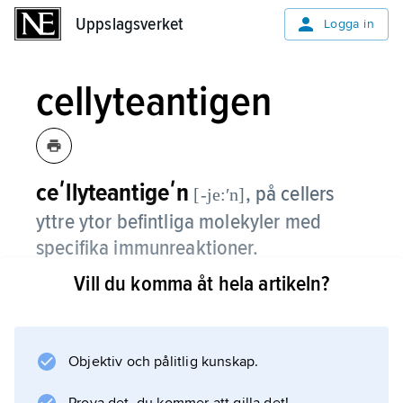
Uppslagsverket
Uppslagsverket
Logga in
cellyteantigen
ceʹllyteantigeʹn
, på cellers
[-je:ʹn]
yttre ytor befintliga molekyler med
specifika immunreaktioner.
Vill du komma åt hela artikeln?
Cellyteantigener kan bestå av kolhydrater,
fetter eller proteiner. Cellyteantigenerna hos
mikroorganismer är viktiga mål för
immunförsvaret vid infektioner, och antigen av
Objektiv och pålitlig kunskap.
denna typ ingår därför normalt i vacciner.