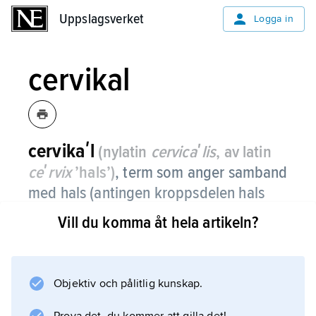
Uppslagsverket
Uppslagsverket
Logga in
cervikal
cervikaʹl
(nylatin
cervicaʹlis
, av latin
ceʹrvix
’hals’)
,
term som anger samband
med hals (antingen kroppsdelen hals
eller en organdel som kallas hals, t.ex.
Vill du komma åt hela artikeln?
livmoderhalsen, urinblåsehalsen,
tandhalsen).
Objektiv och pålitlig kunskap.