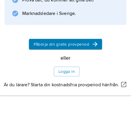
Prova det, du kommer att gilla det!
Information om artikeln
Marknadsledare i Sverige.
Påbörja din gratis provperiod
eller
Logga in
Är du lärare? Starta din kostnadsfria provperiod härifrån.