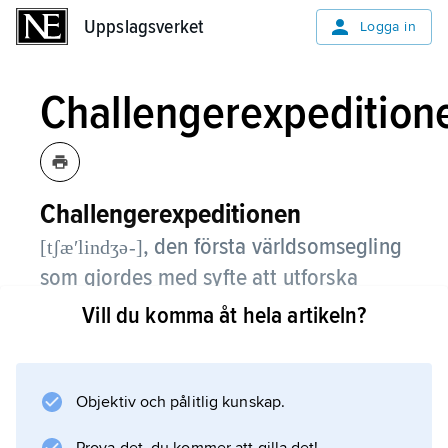
Uppslagsverket
Uppslagsverket
Logga in
Challengerexpedition
Challengerexpeditionen
,
den första världsomsegling
[tʃæʹlindʒə-]
som gjordes med syfte att utforska
havens inre.
Vill du komma åt hela artikeln?
Örlogskorvetten Challenger på 2 306 ton
ställdes för detta ändamål till Royal Societys
Objektiv och pålitlig kunskap.
förfogande av det brittiska amiralitetet.
Expeditionen leddes av Sir Wyville Thomson.