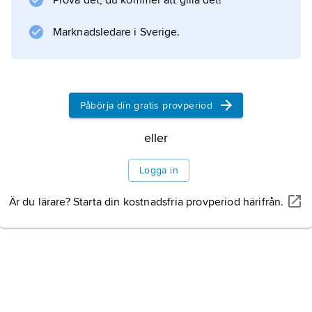
Prova det, du kommer att gilla det!
torksprickor samt för att ge en skrovlig och
färgskiftande yta. Ibland tillförs chamotte bara
Marknadsledare i Sverige.
Information om artikeln
Påbörja din gratis provperiod
eller
Logga in
Är du lärare? Starta din kostnadsfria provperiod härifrån.