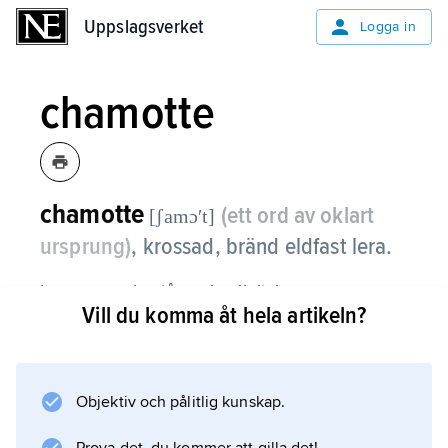
Uppslagsverket
Uppslagsverket
Logga in
chamotte
chamotte
(ett ord av oklart
[ʃamɔʹt]
ursprung)
, krossad, bränd eldfast lera.
Leran, som består av kaolinit, har en
Vill du komma åt hela artikeln?
mjukningspunkt vid temperaturer över 1 500
°C, bränns och krossas sedan till lämplig
kornstorlek. Den används som en ickeplastisk
komponent i eldfasta produkter, byggkeramik,
Objektiv och pålitlig kunskap.
stengods m.m. för att minska krympning och