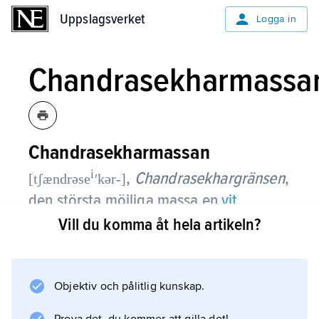
Uppslagsverket
Uppslagsverket
Logga in
Chandrasekharmassa
Chandrasekharmassan
i
,
Chandrasekhargränsen
,
[tʃændrəse
ʹkər-]
den största möjliga massa en
vit
dvärgstjärna
kan ha.
Vill du komma åt hela artikeln?
Den indiska astrofysikern
Subrahmanyan Chandrasekhar
Objektiv och pålitlig kunskap.
visade 1931 att en stjärna, där densiteten är så
stor att elektrongasen är degenererad, kan ha