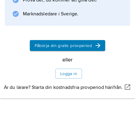
Prova det, du kommer att gilla det!
en massa som högst kring 1,4 solmassor utan
att kollapsa. Det exakta värdet på denna
Marknadsledare i Sverige.
gränsmassa beror på stjärnans
sammansättning och uppskattas i dag
vanligen till 1,2–1,3 solmassor.
Påbörja din gratis provperiod
eller
Information om artikeln
Logga in
Är du lärare? Starta din kostnadsfria provperiod härifrån.