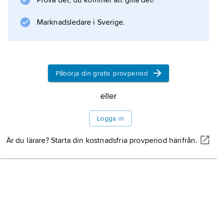
Prova det, du kommer att gilla det!
Information om artikeln
Marknadsledare i Sverige.
Påbörja din gratis provperiod
eller
Logga in
Är du lärare? Starta din kostnadsfria provperiod härifrån.