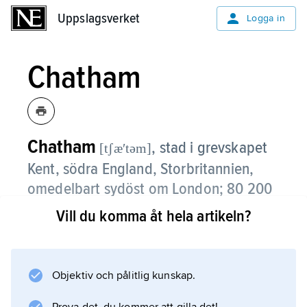
Uppslagsverket
Uppslagsverket
Logga in
Chatham
Chatham
,
stad i grevskapet
[tʃæʹtəm]
Kent, södra England, Storbritannien,
omedelbart sydöst om London; 80 200
invånare (2021).
Vill du komma åt hela artikeln?
Chatham, som ligger vid floden Medways
utlopp i Themsen, är en viktig hamnstad.
Objektiv och pålitlig kunskap.