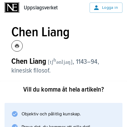
Uppslagsverket
Uppslagsverket
Logga in
Chen Liang
Chen Liang
h
,
1143–94,
[tʃ
ənljaŋ]
kinesisk filosof.
I polemik med
Vill du komma åt hela artikeln?
Zhu Xi
hävdade Li Dazhao att det är handlingars
effekter snarare än deras motiv som ska vara
avgörande för den moraliska värderingen.
Objektiv och pålitlig kunskap.