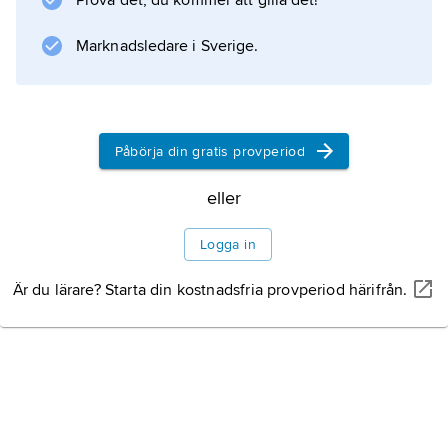
Litteraturanvisning
Prova det, du kommer att gilla det!
Marknadsledare i Sverige.
Information om artikeln
Påbörja din gratis provperiod
eller
Logga in
Är du lärare? Starta din kostnadsfria provperiod härifrån.